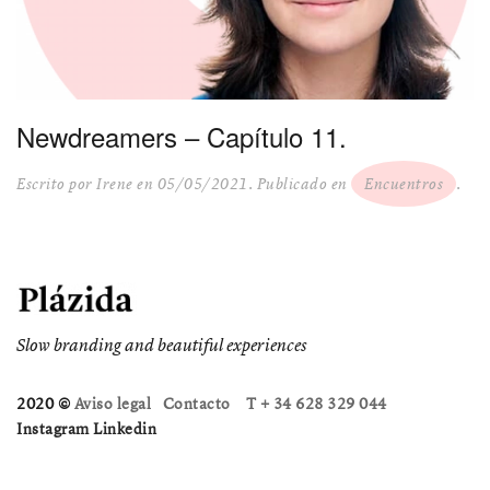
Newdreamers – Capítulo 11.
Escrito por
Irene
en
05/05/2021
. Publicado en
Encuentros
.
Slow branding and beautiful experiences
2020 ©
Aviso legal
Contacto
T + 34 628 329 044
Instagram
Linkedin