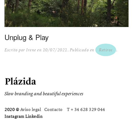
Unplug & Play
Escrito por
Irene
en
10/07/2021
. Publicado en
Retiros
.
Slow branding and beautiful experiences
2020 ©
Aviso legal
Contacto
T + 34 628 329 044
Instagram
Linkedin